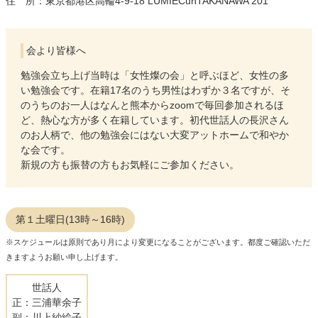
住 所：東京都港区高輪4-9-18 LUMIECunTAKANAWA 201
会より皆様へ
勉強会立ち上げ当時は「女性燦の会」と呼ぶほど、女性の多
い勉強会です。在籍17名のうち男性はわずか３名ですが、そ
のうちのお一人はなんと熊本からzoomで毎回参加されるほ
ど、熱心な方が多く在籍しています。初代世話人の長沢さん
のお人柄で、他の勉強会にはない大変アットホームで和やか
な会です。
新規の方も振替の方もお気軽にご参加ください。
第１土曜日(13時～16時)
※スケジュールは原則であり月により変更になることがございます。都度ご確認いただ
きますようお願い申し上げます。
世話人
正：三浦華余子
副：川上紗絵子