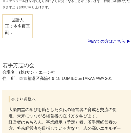
※スケジュールは原則であり月により変更になることがございます。都度ご確認いただ
きますようお願い申し上げます。
世話人
正：本多慶亘
副：
初めての方はこちら
若手芳志の会
会場名：(株)サン・エージ社
住 所：東京都港区高輪4-9-18 LUMIECunTAKANAWA 201
会より皆様へ
大楽閔堂の学びを軸とした次代の経営者の育成と交流の促
進、未来につながる経営者の在り方を学びます。
経営者はもちろん、事業継承（予定）者、若手新経営者の
方、将来経営者を目指している方など、志の高いエネルギー