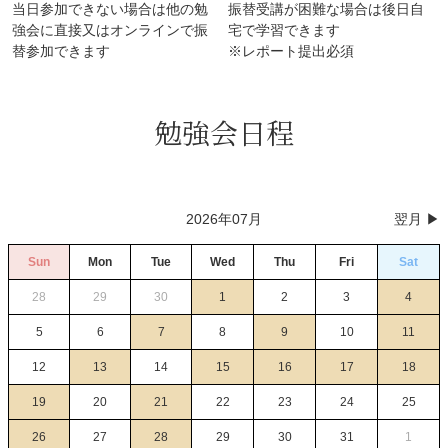
当日参加できない場合は他の勉
振替受講が困難な場合は後日自
強会に直接又はオンラインで振
宅で学習できます
替参加できます
※レポート提出必須
勉強会日程
2026年07月
翌月 ▶︎
Sun
Mon
Tue
Wed
Thu
Fri
Sat
28
29
30
1
2
3
4
5
6
7
8
9
10
11
12
13
14
15
16
17
18
19
20
21
22
23
24
25
26
27
28
29
30
31
1