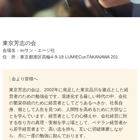
東京芳志の会
会場名：㈱サン・エージ社
住 所：東京都港区高輪4-9-18 LUMIECunTAKANAWA 201
会より皆様へ
東京芳志の会は、2002年に発足した東京品川を拠点とした経
営者のための勉強会です。混迷化する厳しい時代の中、会社
の繁栄存続のために経営者としてどうあるべきか、社長自
身、個として人生を見つめ、人間性を高めるために大切なこ
とを学んでいます。経営者としての心構えや、会社経営に対
する在り方の真理・実相を学ぶ場として、ベテラン経営者か
ら若手経営者まで、高い志を持ち、互いに切磋琢磨しなが
ら、月に一度の勉強に励んでおります。