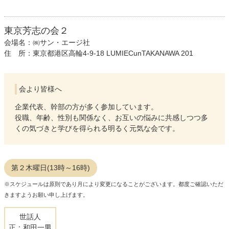
東京芳志の会２
会場名：㈱サン・エージ社
住 所：東京都港区高輪4-9-18 LUMIECunTAKANAWA 201
会より皆様へ
企業代表、幹部の方が多く参加しています。
役職、年齢、性別も関係なく、お互いの悩みに共感しつつ多
くの気づきと学びを得られる明るく元気な会です。
第２木曜日(13時～16時)
※スケジュールは原則であり月により変更になることがございます。都度ご確認いただ
きますようお願い申し上げます。
世話人
正：和田一男