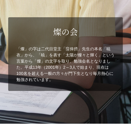
燦の会
「燦」の字は二代目堂主「窪倖摂」先生の本名「暁
衣」から、「暁」を表す「太陽が燦々と輝く」という
言葉から「燦」の文字を取り、勉強会名となりまし
た。平成13年（2001年）2～3人で始まり、現在は
100名を超える一般の方々が門下生となり毎月熱心に
勉強されています。