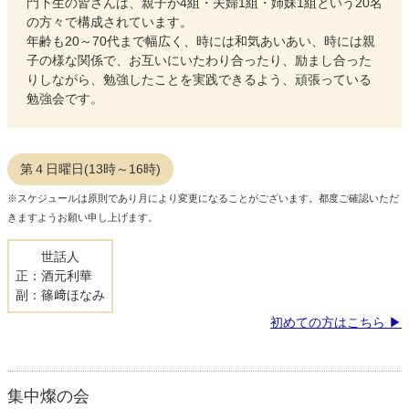
門下生の皆さんは、親子が4組・夫婦1組・姉妹1組という20名
の方々で構成されています。
年齢も20～70代まで幅広く、時には和気あいあい、時には親
子の様な関係で、お互いにいたわり合ったり、励まし合った
りしながら、勉強したことを実践できるよう、頑張っている
勉強会です。
第４日曜日(13時～16時)
※スケジュールは原則であり月により変更になることがございます。都度ご確認いただ
きますようお願い申し上げます。
世話人
正：酒元利華
副：篠﨑ほなみ
初めての方はこちら
集中燦の会