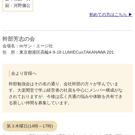
副：河野儷公
初めての方はこちら
幹部芳志の会
会場名：㈱サン・エージ社
住 所：東京都港区高輪4-9-18 LUMIECunTAKANAWA 201
会より皆様へ
幹部勉強会はその名の通り、会社幹部の方々が学んでいま
す。大楽閔堂で学ぶ経営者の社員を中心にメンバー構成がな
されておりますが、今後は広く共通の悩みや体験を共有でき
る新しい仲間を募集しています。
第３木曜日(14時～17時)