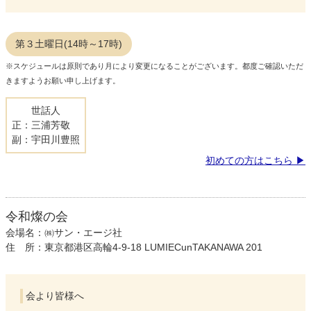
第３土曜日(14時～17時)
※スケジュールは原則であり月により変更になることがございます。都度ご確認いただ
きますようお願い申し上げます。
世話人
正：三浦芳敬
副：宇田川豊照
初めての方はこちら
令和燦の会
会場名：㈱サン・エージ社
住 所：東京都港区高輪4-9-18 LUMIECunTAKANAWA 201
会より皆様へ