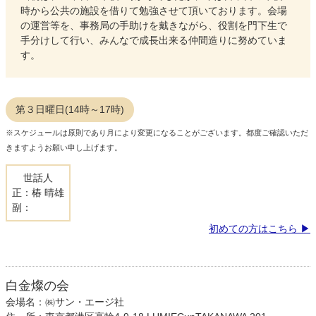
時から公共の施設を借りて勉強させて頂いております。会場
の運営等を、事務局の手助けを戴きながら、役割を門下生で
手分けして行い、みんなで成長出来る仲間造りに努めていま
す。
第３日曜日(14時～17時)
※スケジュールは原則であり月により変更になることがございます。都度ご確認いただ
きますようお願い申し上げます。
世話人
正：椿 晴雄
副：
初めての方はこちら
白金燦の会
会場名：㈱サン・エージ社