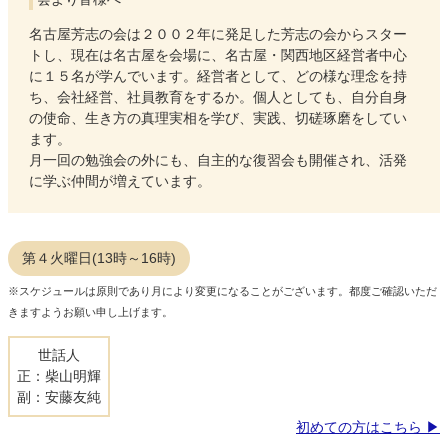
名古屋芳志の会は２００２年に発足した芳志の会からスター
トし、現在は名古屋を会場に、名古屋・関西地区経営者中心
に１５名が学んでいます。経営者として、どの様な理念を持
ち、会社経営、社員教育をするか。個人としても、自分自身
の使命、生き方の真理実相を学び、実践、切磋琢磨をしてい
ます。
月一回の勉強会の外にも、自主的な復習会も開催され、活発
に学ぶ仲間が増えています。
第４火曜日(13時～16時)
※スケジュールは原則であり月により変更になることがございます。都度ご確認いただ
きますようお願い申し上げます。
世話人
正：柴山明輝
副：安藤友純
初めての方はこちら