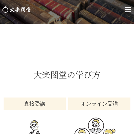
≡
各種勉強会
大楽閔堂の学び方
直接受講
オンライン受講