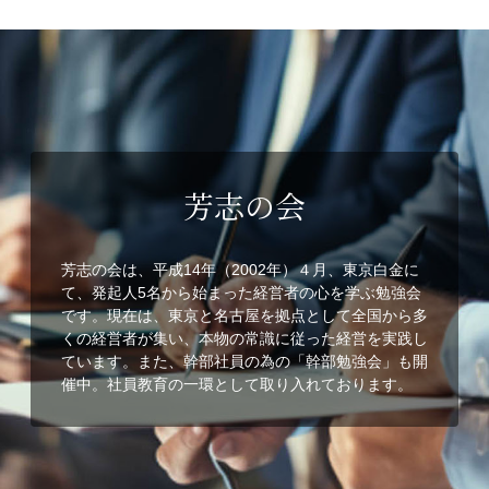
芳志の会
芳志の会は、平成14年（2002年）４月、東京白金に
て、発起人5名から始まった経営者の心を学ぶ勉強会
です。現在は、東京と名古屋を拠点として全国から多
くの経営者が集い、本物の常識に従った経営を実践し
ています。また、幹部社員の為の「幹部勉強会」も開
催中。社員教育の一環として取り入れております。