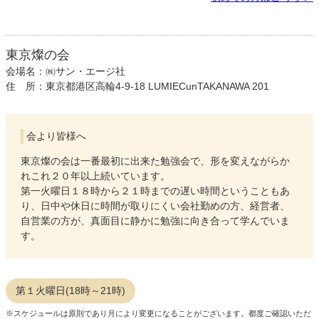
東京燦の会
会場名：㈱サン・エージ社
住 所：東京都港区高輪4-9-18 LUMIECunTAKANAWA 201
会より皆様へ
東京燦の会は一番最初に出来た勉強会で、形を変えながらか
れこれ２０年以上続いています。
第一火曜日１８時から２１時までの遅い時間ということもあ
り、日中や休日に時間が取りにくい会社勤めの方、経営者、
自営業の方が、真面目に静かに勉強に向き合って学んでいま
す。
第１火曜日(18時～21時)
※スケジュールは原則であり月により変更になることがございます。都度ご確認いただ