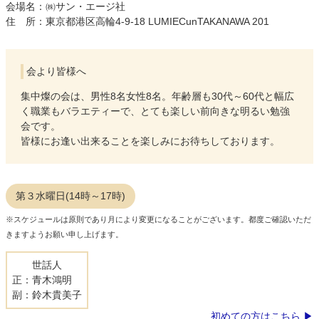
会場名：㈱サン・エージ社
住 所：東京都港区高輪4-9-18 LUMIECunTAKANAWA 201
会より皆様へ
集中燦の会は、男性8名女性8名。年齢層も30代～60代と幅広
く職業もバラエティーで、とても楽しい前向きな明るい勉強
会です。
皆様にお逢い出来ることを楽しみにお待ちしております。
第３水曜日(14時～17時)
※スケジュールは原則であり月により変更になることがございます。都度ご確認いただ
きますようお願い申し上げます。
世話人
正：青木鴻明
副：鈴木貴美子
初めての方はこちら