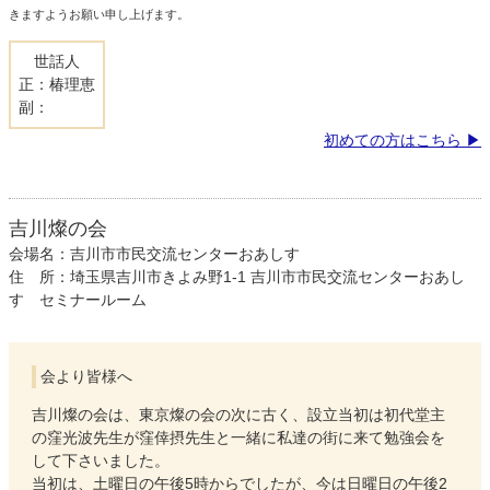
きますようお願い申し上げます。
世話人
正：椿理恵
副：
初めての方はこちら
吉川燦の会
会場名：吉川市市民交流センターおあしす
住 所：埼玉県吉川市きよみ野1-1 吉川市市民交流センターおあし
す セミナールーム
会より皆様へ
吉川燦の会は、東京燦の会の次に古く、設立当初は初代堂主
の窪光波先生が窪倖摂先生と一緒に私達の街に来て勉強会を
して下さいました。
当初は、土曜日の午後5時からでしたが、今は日曜日の午後2